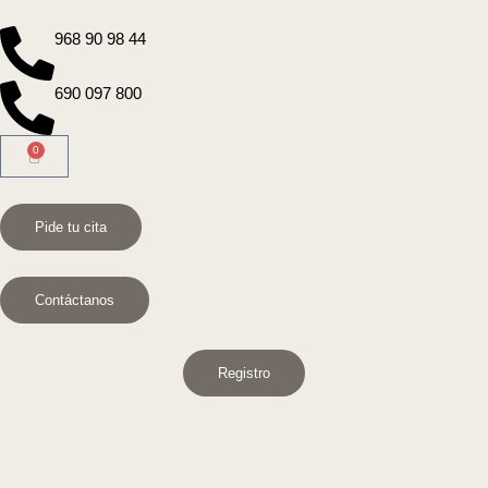
968 90 98 44
690 097 800
0
Pide tu cita
Contáctanos
Registro