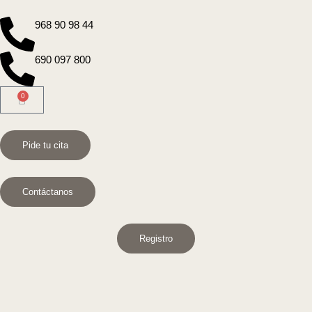
968 90 98 44
690 097 800
0
Pide tu cita
Contáctanos
Registro