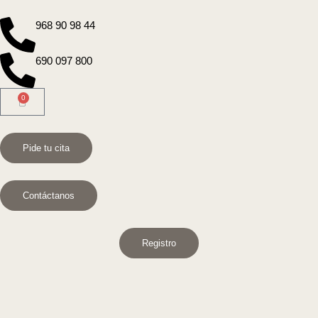
968 90 98 44
690 097 800
0
Pide tu cita
Contáctanos
Registro