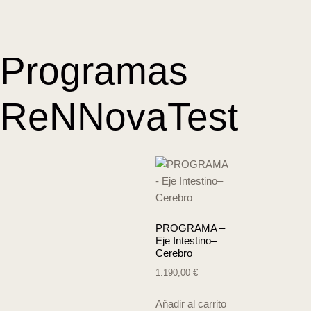
Programas
ReNNovaTest
PROGRAMA –
Eje Intestino–
Cerebro
1.190,00
€
Añadir al carrito